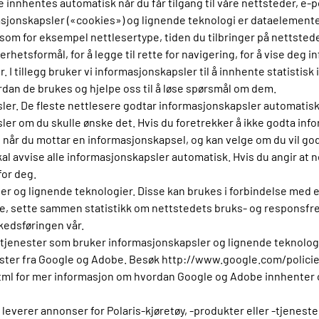
innhentes automatisk når du får tilgang til våre nettsteder, e-
asjonskapsler («cookies») og lignende teknologi er dataelemente
 som for eksempel nettlesertype, tiden du tilbringer på nettsted
rhetsformål, for å legge til rette for navigering, for å vise deg in
 I tillegg bruker vi informasjonskapsler til å innhente statistis
dan de brukes og hjelpe oss til å løse spørsmål om dem.
sler. De fleste nettlesere godtar informasjonskapsler automatis
er om du skulle ønske det. Hvis du foretrekker å ikke godta inform
s når du mottar en informasjonskapsel, og kan velge om du vil godt
skal avvise alle informasjonskapsler automatisk. Hvis du angir at
for deg.
ler og lignende teknologier. Disse kan brukes i forbindelse med 
re, sette sammen statistikk om nettstedets bruks- og responsfrek
kedsføringen vår.
setjenester som bruker informasjonskapsler og lignende teknologi
ester fra Google og Adobe. Besøk http://www.google.com/policie
l for mer informasjon om hvordan Google og Adobe innhenter o
 leverer annonser for Polaris-kjøretøy, -produkter eller -tjenest