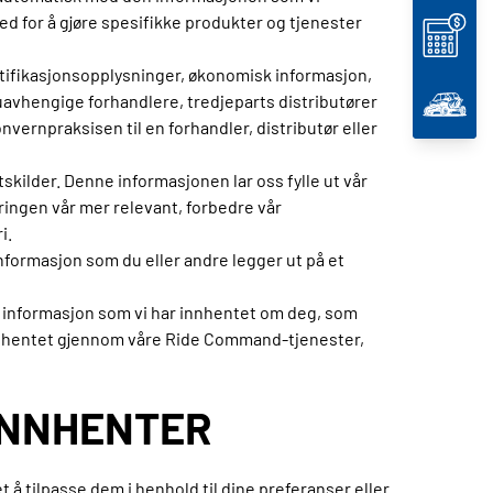
d for å gjøre spesifikke produkter og tjenester
ntifikasjonsopplysninger, økonomisk informasjon,
 uavhengige forhandlere, tredjeparts distributører
ernpraksisen til en forhandler, distributør eller
kilder. Denne informasjonen lar oss fylle ut vår
ringen vår mer relevant, forbedre vår
i.
informasjon som du eller andre legger ut på et
vi informasjon som vi har innhentet om deg, som
nnhentet gjennom våre Ride Command-tjenester,
 INNHENTER
 å tilpasse dem i henhold til dine preferanser eller