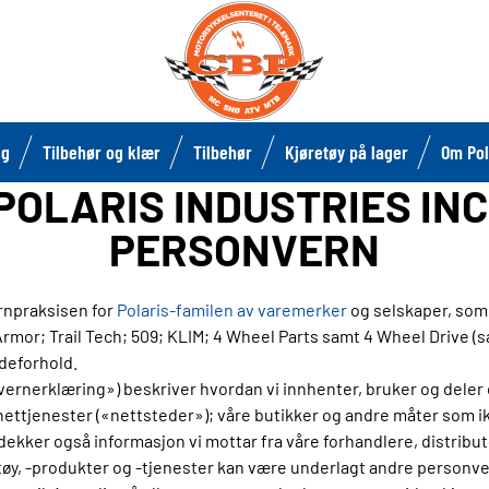
lg
Tilbehør og klær
Tilbehør
Kjøretøy på lager
Om Pol
POLARIS INDUSTRIES INC
PERSONVERN
npraksisen for
Polaris-familen av varemerker
og selskaper, som 
rmor; Trail Tech; 509; KLIM; 4 Wheel Parts samt 4 Wheel Drive (sa
deforhold.
rnerklæring») beskriver hvordan vi innhenter, bruker og deler 
ettjenester («nettsteder»); våre butikker og andre måter som ik
ekker også informasjon vi mottar fra våre forhandlere, distribu
tøy, -produkter og -tjenester kan være underlagt andre personvern