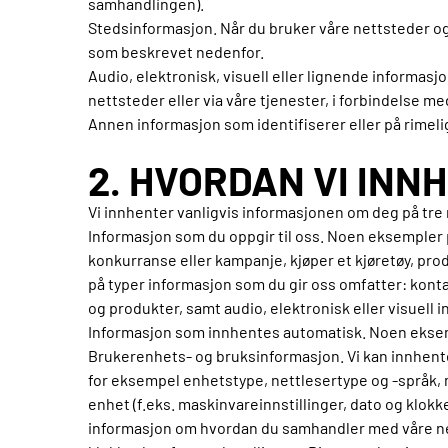
samhandlingen).
Stedsinformasjon. Når du bruker våre nettsteder og
som beskrevet nedenfor.
Audio, elektronisk, visuell eller lignende informasj
nettsteder eller via våre tjenester, i forbindelse 
Annen informasjon som identifiserer eller på rimelig 
2. HVORDAN VI IN
Vi innhenter vanligvis informasjonen om deg på tre må
Informasjon som du oppgir til oss. Noen eksempler p
konkurranse eller kampanje, kjøper et kjøretøy, pro
på typer informasjon som du gir oss omfatter: kont
og produkter, samt audio, elektronisk eller visuell 
Informasjon som innhentes automatisk. Noen eksem
Brukerenhets- og bruksinformasjon. Vi kan innhente 
for eksempel enhetstype, nettlesertype og -språk, 
enhet (f.eks. maskinvareinnstillinger, dato og klok
informasjon om hvordan du samhandler med våre net