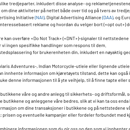
r slike tredjeparter, inkludert disse analyse- og reklametjeneste
om dine aktiviteter på nettet både over tid og på tvers av tred
tising Initiative
(NAI)
, Digital Advertising Alliance
(DAA)
, og Eur
nteressebasert reklame og hvordan du velger bort («opt out») de
kan overføre «Do Not Track» («DNT»)-signaler til nettstedene du
r vi ingen spesifikke handlinger som respons til dem.
tedsplassering for brukerenheten din, inkludert en nøyaktig ge
Polaris Adventures-, Indian Motorcycle-utleie eller lignende utle
 innhente informasjon om kjøretøyets tilstand, dette kan også i
e denne informasjonen til å yte veihjelp, til å finne tapte eller s
butikkene våre og andre anlegg til sikkerhets- og driftsformål, 
e butikkene og anleggene våre bedres, slik at vi kan ta oss enda
formasjon om dine transaksjoner i butikkene og på nettstedene vå
 prisen og eventuelle kampanjer eller fordeler forbundet med kjøp
 kombinere informasjonen som du gir oss og den som vi innhente