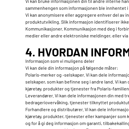
Vi kan bruke informasjonen din til andre interne h
sammenhengen som informasjonen ble innhentet i e
Vi kan anonymisere eller aggregere enhver del av inf
produktutvikling. Slik informasjon identifiserer ikk
Kommunikasjoner. Kommunikasjon med deg i forbindel
medier eller andre elektroniske meldinger, eller via
4. HVORDAN INFOR
Informasjon som vi muligens deler
Vi kan dele din informasjon på følgende måter:
Polaris-merker og -selskaper. Vi kan dele informas
selskaper, som kan befinne seg i andre land. Vi kan
kjøretøy, produkter og tjenester fra Polaris-familie
Leverandører. Vi kan dele informasjonen din med tre
bedrageriovervåking, tjenester tilknyttet produktu
Forhandlere og distributører. Vi kan dele informasjo
kjøretøy, produkter, tjenester eller kampanjer som k
og for å gi deg informasjon om garanti, tilbakekall