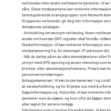
nettsteder eller andre nettbaserte tjenester. Vi la
våre. Disse tredjepartene kan innhente informasjon 
selvregulerende bransjegrupper som Network Adver
Gruppenes nettsteder gir deg mer informasjon om i
deltakende selskaper.
- Anmodning om anonym nettlesing. Noen nettlesere 
avtale om hvordan DNT-signaler skal forstås, utføre
Stedsinformasjon: Vi kan innhente informasjon om s
stedsplassering fra, for eksempel, IP-adressen din.
- Når du deltar på en av våre demokjøreturer eller 
utstyrt med GPS-sporing og annen teknologi som kan
bremse- eller akselerasjonsfrekvens. Polaris kan bruk
personvernerklæringen.
Anleggskameraer: Vi kan bruke kameraer i og rundt 
av varebeholdning, og for å hjelpe oss med å utform
Kjøpsinformasjon og -historikk: Vi kan innhente in
tjenester som du kjøper, og hvor ofte du kjøper dem;
eller lagret for senere innkjøp.
Informasjon som vi mottar fra andre kilder. Vi kan