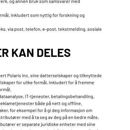
ovverk, og annen bruk som samsvarer med
rmål, inkludert som nyttig for forskning og
 via post, telefon, e-post, tekstmelding, sosiale
ER KAN DELES
rt Polaris Inc. sine datterselskaper og tilknyttede
skaper for ulike formål, inkludert for å fremme
ormål.
dataanalyse, IT-tjenester, betalingsbehandling,
eklametjenester både på nett og offline.
aker, for eksempel for å gi deg informasjon om
istributører med å ta seg av deg på en bedre måte,
ributører er separate juridiske enheter med sine