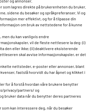
poster og annonser.
r som lagres direkte på brukerenheten du bruker.
ene, sidene du besøker og språkpreferanser. Vi og
formasjon mer effektivt, og for å tilpasse din
k informasjon om bruk av nettstedene for å kunne
k, men du kan vanligvis endre
asjonskapsler, vil de fleste nettlesere la deg: (i)
a den eller ikke; (ii) deaktivere eksisterende
 nettleseren skal avvise informasjonskapsler, er det
enkelte nettsteder, e-poster eller annonser, blant
venser, fastslå hvorvidt du har åpnet og klikket i
er for å forstå hvordan våre brukere benytter
s/privacy/partners/ og
g bruker data når du benytter deres partneres
er som kan interessere deg, når du besøker