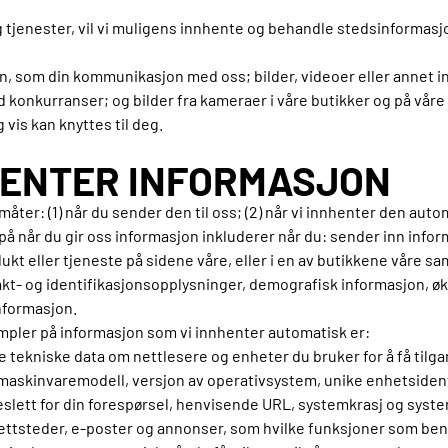
 tjenester, vil vi muligens innhente og behandle stedsinformasj
on, som din kommunikasjon med oss; bilder, videoer eller annet in
med konkurranser; og bilder fra kameraer i våre butikker og på v
vis kan knyttes til deg.
NHENTER INFORMASJON
ter: (1) når du sender den til oss; (2) når vi innhenter den automa
å når du gir oss informasjon inkluderer når du: sender inn inform
dukt eller tjeneste på sidene våre, eller i en av butikkene vår
akt- og identifikasjonsopplysninger, demografisk informasjon, ø
informasjon.
pler på informasjon som vi innhenter automatisk er:
tekniske data om nettlesere og enheter du bruker for å få tilga
maskinvaremodell, versjon av operativsystem, unike enhetsident
keslett for din forespørsel, henvisende URL, systemkrasj og syste
tsteder, e-poster og annonser, som hvilke funksjoner som beny