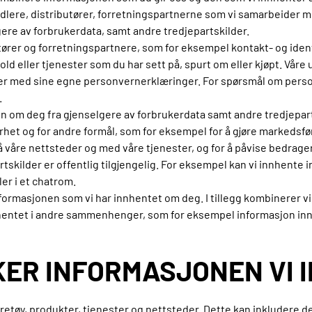
dlere, distributører, forretningspartnerne som vi samarbeider me
gere av forbrukerdata, samt andre tredjepartskilder.
butører og forretningspartnere, som for eksempel kontakt- og ide
ld eller tjenester som du har sett på, spurt om eller kjøpt. Våre
er med sine egne personvernerklæringer. For spørsmål om personv
.
 om deg fra gjenselgere av forbrukerdata samt andre tredjeparts
rhet og for andre formål, som for eksempel for å gjøre markedsfø
våre nettsteder og med våre tjenester, og for å påvise bedrager
skilder er offentlig tilgjengelig. For eksempel kan vi innhente 
ler i et chatrom.
informasjonen som vi har innhentet om deg. I tillegg kombinerer 
nhentet i andre sammenhenger, som for eksempel informasjon i
UKER INFORMASJONEN VI
etøy, produkter, tjenester og nettsteder. Dette kan inkludere det