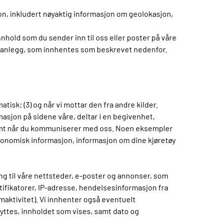
on, inkludert nøyaktig informasjon om geolokasjon,
nhold som du sender inn til oss eller poster på våre
åre anlegg, som innhentes som beskrevet nedenfor.
tisk; (3) og når vi mottar den fra andre kilder.
asjon på sidene våre, deltar i en begivenhet,
e samt når du kommuniserer med oss. Noen eksempler
konomisk informasjon, informasjon om dine kjøretøy
ng til våre nettsteder, e-poster og annonser, som
ifikatorer, IP-adresse, hendelsesinformasjon fra
maktivitet). Vi innhenter også eventuelt
ttes, innholdet som vises, samt dato og