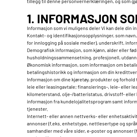
tillegg til denne personvernerklæringen, og som gjør
1. INFORMASJON SO
Informasjon som vi muligens deler Vi kan dele din i
Kontakt- og identifikasjonsopplysninger, som navn,
for innlogging på sosiale medier), underskrift, inf
Demografisk informasjon, som kjønn, alder eller føds
husholdningssammensetning, profesjonell, utdannel
Økonomisk informasjon, som informasjon om betaling
betalingshistorikk og informasjon om din kredittverdi
Informasjon om dine kjøretøy, produkter og forhold 
leie eller leasingavtale; finansierings-, leie- eller
kilometerstand, olje-/batteristatus, drivstoff- elle
informasjon fra kundelojalitetsprogram samt infor
tjenester.
Internett- eller annen nettverks- eller enhetsaktiv
annonser (f.eks. enhetstype, nettlesertype og språ
samhandler med våre sider, e-poster og annonser (f.