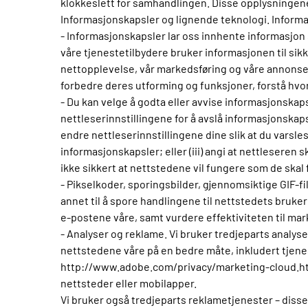
klokkeslett for samhandlingen. Disse opplysningene 
Informasjonskapsler og lignende teknologi. Inform
- Informasjonskapsler lar oss innhente informasjon
våre tjenestetilbydere bruker informasjonen til sikke
nettopplevelse, vår markedsføring og våre annonser.
forbedre deres utforming og funksjoner, forstå hvor
- Du kan velge å godta eller avvise informasjonskap
nettleserinnstillingene for å avslå informasjonskapsl
endre nettleserinnstillingene dine slik at du varsle
informasjonskapsler; eller (iii) angi at nettleseren 
ikke sikkert at nettstedene vil fungere som de skal 
- Pikselkoder, sporingsbilder, gjennomsiktige GIF-fi
annet til å spore handlingene til nettstedets bruke
e-postene våre, samt vurdere effektiviteten til mar
- Analyser og reklame. Vi bruker tredjeparts analy
nettstedene våre på en bedre måte, inkludert tjen
http://www.adobe.com/privacy/marketing-cloud.htm
nettsteder eller mobilapper.
Vi bruker også tredjeparts reklametjenester – disse