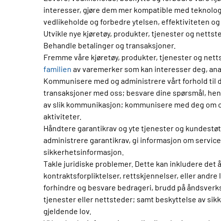
interesser, gjøre dem mer kompatible med teknologi
vedlikeholde og forbedre ytelsen, effektiviteten og
Utvikle nye kjøretøy, produkter, tjenester og nettst
Behandle betalinger og transaksjoner.
Fremme våre kjøretøy, produkter, tjenester og nett
familien
av varemerker som kan interesser deg, analy
Kommunisere med og administrere vårt forhold til d
transaksjoner med oss; besvare dine spørsmål, hen
av slik kommunikasjon; kommunisere med deg om og 
aktiviteter.
Håndtere garantikrav og yte tjenester og kundestøt
administrere garantikrav, gi informasjon om service
sikkerhetsinformasjon.
Takle juridiske problemer. Dette kan inkludere det å 
kontraktsforpliktelser, rettskjennelser, eller andre
forhindre og besvare bedrageri, brudd på åndsverksl
tjenester eller nettsteder; samt beskyttelse av sikk
gjeldende lov.