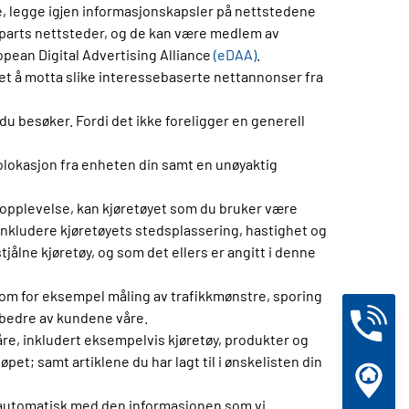
ne, legge igjen informasjonskapsler på nettstedene
jeparts nettsteder, og de kan være medlem av
opean Digital Advertising Alliance
(eDAA)
.
t å motta slike interessebaserte nettannonser fra
 besøker. Fordi det ikke foreligger en generell
olokasjon fra enheten din samt en unøyaktig
ieopplevelse, kan kjøretøyet som du bruker være
nkludere kjøretøyets stedsplassering, hastighet og
tjålne kjøretøy, og som det ellers er angitt i denne
som for eksempel måling av trafikkmønstre, sporing
 bedre av kundene våre.
re, inkludert eksempelvis kjøretøy, produkter og
et; samt artiklene du har lagt til i ønskelisten din
r automatisk med den informasjonen som vi