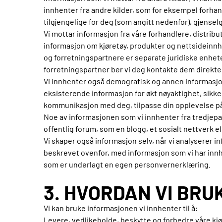
innhenter fra andre kilder, som for eksempel forhan
tilgjengelige for deg (som angitt nedenfor), gjensel
Vi mottar informasjon fra våre forhandlere, distri
informasjon om kjøretøy, produkter og nettsideinnho
og forretningspartnere er separate juridiske enhet
forretningspartner ber vi deg kontakte dem direkte
Vi innhenter også demografisk og annen informasjon
eksisterende informasjon for økt nøyaktighet, sikke
kommunikasjon med deg, tilpasse din opplevelse på 
Noe av informasjonen som vi innhenter fra tredjepart
offentlig forum, som en blogg, et sosialt nettverk el
Vi skaper også informasjon selv, når vi analyserer 
beskrevet ovenfor, med informasjon som vi har in
som er underlagt en egen personvernerklæring.
3. HVORDAN VI BR
Vi kan bruke informasjonen vi innhenter til å:
Levere, vedlikeholde, beskytte og forbedre våre kjør