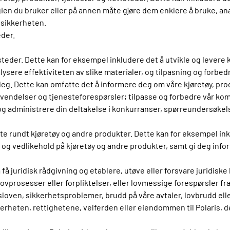
en du bruker eller på annen måte gjøre dem enklere å bruke, an
 sikkerheten.
eder.
steder. Dette kan for eksempel inkludere det å utvikle og lever
sere effektiviteten av slike materialer, og tilpasning og forbed
eg. Dette kan omfatte det å informere deg om våre kjøretøy, prod
vendelser og tjenesteforespørsler; tilpasse og forbedre vår ko
administrere din deltakelse i konkurranser, spørreundersøkels
te rundt kjøretøy og andre produkter. Dette kan for eksempel ink
 og vedlikehold på kjøretøy og andre produkter, samt gi deg inf
få juridisk rådgivning og etablere, utøve eller forsvare juridisk
 lovprosesser eller forpliktelser, eller lovmessige forespørsler f
oven, sikkerhetsproblemer, brudd på våre avtaler, lovbrudd elle
erheten, rettighetene, velferden eller eiendommen til Polaris, de