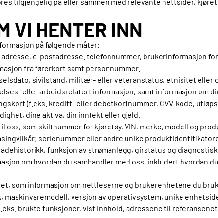
es tilgjengelig på eller sammen med relevante nettsider, kjøretø
M VI HENTER INN
nformasjon på følgende måter:
 adresse, e-postadresse. telefonnummer, brukerinformasjon for k
ormasjon fra førerkort samt personnummer.
elsdato, sivilstand, militær- eller veteranstatus, etnisitet eller
ses- eller arbeidsrelatert informasjon, samt informasjon om di
skort (f.eks. kreditt- eller debetkortnummer, CVV-kode, utløps
ghet, dine aktiva, din inntekt eller gjeld.
til oss, som skiltnummer for kjøretøy, VIN, merke, modell og prod
 leasingvilkår; serienummer eller andre unike produktidentifikator
r ladehistorikk, funksjon av strømanlegg, girstatus og diagnostisk
masjon om hvordan du samhandler med oss, inkludert hvordan du
itet, som informasjon om nettleserne og brukerenhetene du bruker 
k, maskinvaremodell, versjon av operativsystem, unike enhetside
eks. brukte funksjoner, vist innhold, adressene til referansenett