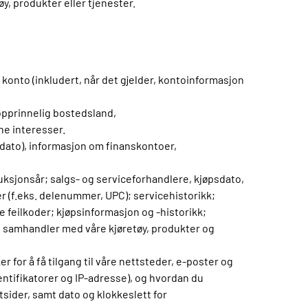
y, produkter eller tjenester.
onto (inkludert, når det gjelder, kontoinformasjon
 opprinnelig bostedsland,
ne interesser.
dato), informasjon om finanskontoer,
uksjonsår; salgs- og serviceforhandlere, kjøpsdato,
er (f.eks. delenummer, UPC); servicehistorikk;
e feilkoder; kjøpsinformasjon og -historikk;
 samhandler med våre kjøretøy, produkter og
for å få tilgang til våre nettsteder, e-poster og
ntifikatorer og IP-adresse), og hvordan du
sider, samt dato og klokkeslett for