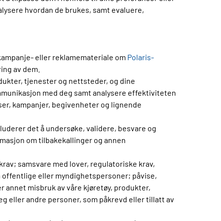
alysere hvordan de brukes, samt evaluere,
e kampanje- eller reklamemateriale om
Polaris-
ring av dem.
ukter, tjenester og nettsteder, og dine
mmunikasjon med deg samt analysere effektiviteten
er, kampanjer, begivenheter og lignende
luderer det å undersøke, validere, besvare og
ormasjon om tilbakekallinger og annen
e krav; samsvare med lover, regulatoriske krav,
ra offentlige eller myndighetspersoner; påvise,
r annet misbruk av våre kjøretøy, produkter,
g eller andre personer, som påkrevd eller tillatt av