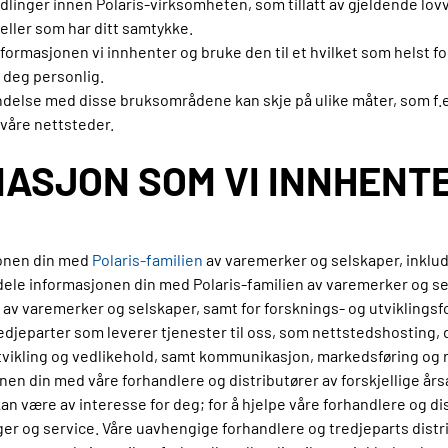
andlinger innen Polaris-virksomheten, som tillatt av gjeldende l
ller som har ditt samtykke.
ormasjonen vi innhenter og bruke den til et hvilket som helst fo
e deg personlig.
se med disse bruksområdene kan skje på ulike måter, som f.eks.
 våre nettsteder.
MASJON SOM VI INNHENT
jonen din med
Polaris-familien
av varemerker og selskaper, inklude
 dele informasjonen din med Polaris-familien av varemerker og sel
n av varemerker og selskaper, samt for forsknings- og utviklingsf
djeparter som leverer tjenester til oss, som nettstedshosting, 
tvikling og vedlikehold, samt kommunikasjon, markedsføring og r
nen din med våre forhandlere og distributører av forskjellige års
an være av interesse for deg; for å hjelpe våre forhandlere og d
inger og service. Våre uavhengige forhandlere og tredjeparts dist