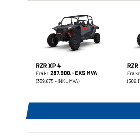
RZR XP 4
RZR 
287.900.- EKS MVA
Fra kr
Fra kr
(359.875.- INKL MVA)
(509.