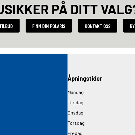
USIKKER PÅ DITT VALG
STILBUD
FINN DIN POLARIS
KONTAKT OSS
BY
Åpningstider
Mandag
Tirsdag
Onsdag
Torsdag
Fredag