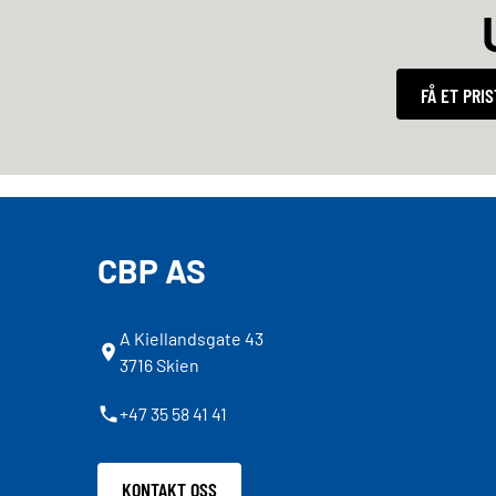
FÅ ET PRI
CBP AS
A Kiellandsgate 43
3716 Skien
+47 35 58 41 41
KONTAKT OSS