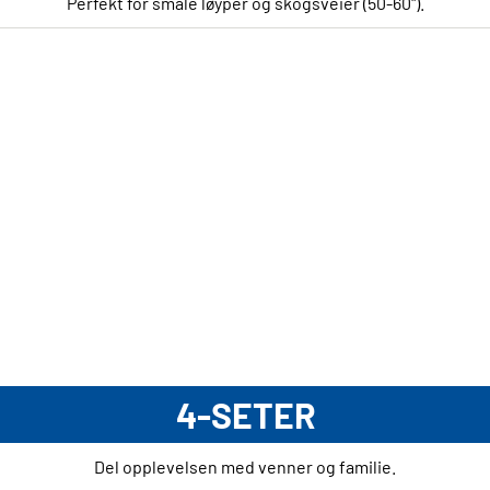
Perfekt for smale løyper og skogsveier (50-60").
4-SETER
Del opplevelsen med venner og familie.