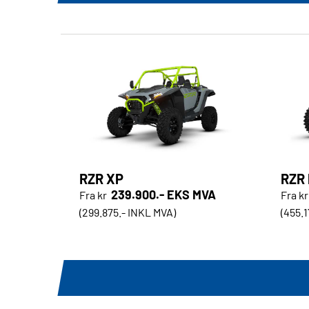
RZR XP
RZR
239.900.- EKS MVA
Fra kr
Fra kr
(299.875.- INKL MVA)
(455.