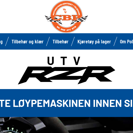
lg
Tilbehør og klær
Tilbehør
Kjøretøy på lager
Om Pol
UTV
TE LØYPEMASKINEN INNEN SI