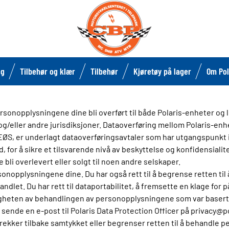
lg
Tilbehør og klær
Tilbehør
Kjøretøy på lager
Om Pol
personopplysningene dine bli overført til både Polaris-enheter o
g/eller andre jurisdiksjoner. Dataoverføring mellom Polaris-enh
ØS, er underlagt dataoverføringsavtaler som har utgangspunkt
, for å sikre et tilsvarende nivå av beskyttelse og konfidensialit
 bli overlevert eller solgt til noen andre selskaper.
 personopplysningene dine. Du har også rett til å begrense retten 
dlet. Du har rett til dataportabilitet, å fremsette en klage for
ovligheten av behandlingen av personopplysningene som var basert 
 sende en e-post til Polaris Data Protection Officer på privacy@p
 trekker tilbake samtykket eller begrenser retten til å behandle 