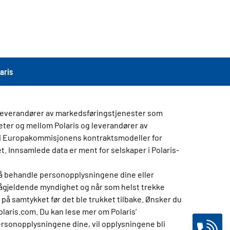
aris
g leverandører av markedsføringstjenester som
eter og mellom Polaris og leverandører av
 i Europakommisjonens kontraktsmodeller for
et. Innsamlede data er ment for selskaper i Polaris-
til å behandle personopplysningene dine eller
 pågjeldende myndighet og når som helst trekke
på samtykket før det ble trukket tilbake. Ønsker du
olaris.com. Du kan lese mer om Polaris’
personopplysningene dine, vil opplysningene bli