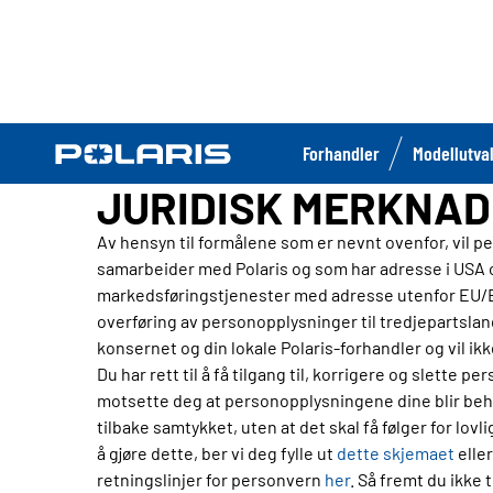
Forhandler
Modellutva
JURIDISK MERKNAD
Av hensyn til formålene som er nevnt ovenfor, vil 
samarbeider med Polaris og som har adresse i USA o
markedsføringstjenester med adresse utenfor EU/E
overføring av personopplysninger til tredjepartsland
konsernet og din lokale Polaris-forhandler og vil ikke
Du har rett til å få tilgang til, korrigere og slette
motsette deg at personopplysningene dine blir behan
tilbake samtykket, uten at det skal få følger for l
å gjøre dette, ber vi deg fylle ut
dette skjemaet
eller
retningslinjer for personvern
her
. Så fremt du ikke